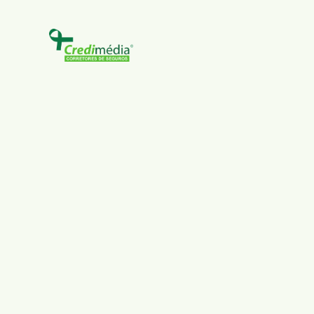
ncontra em segun
 seguro certo
ao
elhor preço