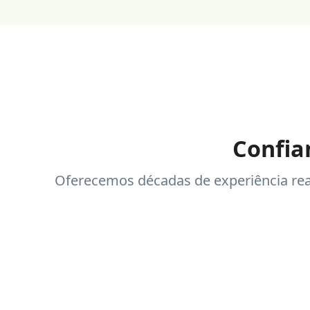
de 
Cons
acom
apól
impo
Confia
Oferecemos décadas de experiência re