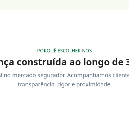
Cliente
ulta documentos,
panha as tuas
ices e recebe alertas
rtantes
PORQUÊ ESCOLHER-NOS
nça construída ao longo de 
al no mercado segurador. Acompanhamos cliente
transparência, rigor e proximidade.