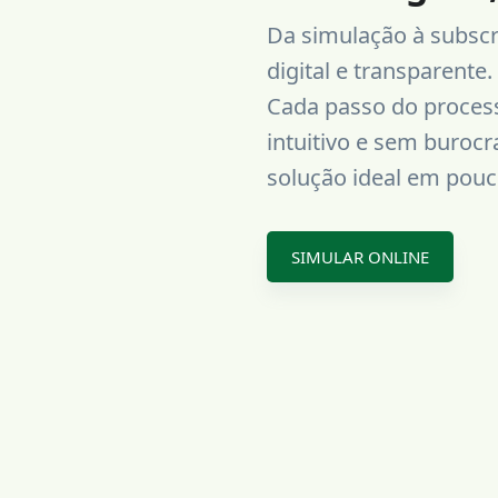
Da simulação à subscr
Compara
digital e transparente.
Cada passo do process
isa as opções das
cipais seguradoras do
intuitivo e sem burocr
ado. Vê preços,
solução ideal em pouc
rturas e condições de
a clara e transparente.
SIMULAR ONLINE
Acede à Tua APP